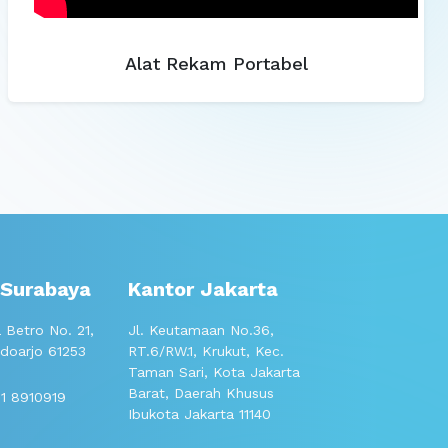
Alat Rekam Portabel
 Surabaya
Kantor Jakarta
 Betro No. 21,
Jl. Keutamaan No.36,
idoarjo 61253
RT.6/RW.1, Krukut, Kec.
Taman Sari, Kota Jakarta
Barat, Daerah Khusus
31 8910919
Ibukota Jakarta 11140