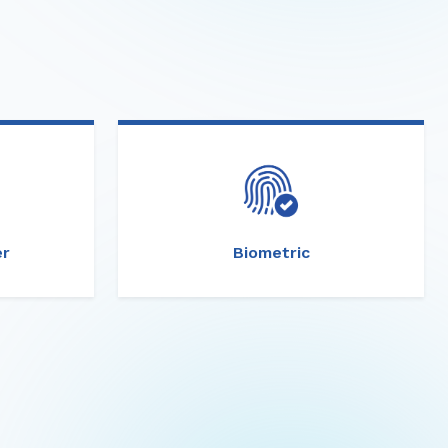
er
Biometric