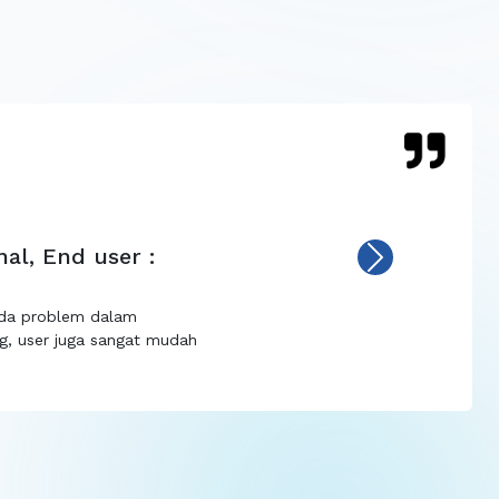
ser : Bank BTN
Next
tidak kasar, kalau untuk
a sudah sesuai.