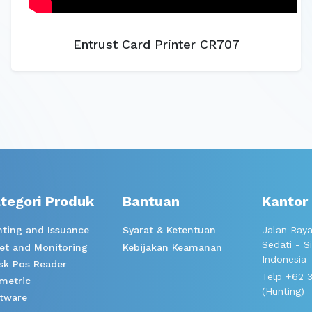
Entrust Card Printer CR707
tegori Produk
Bantuan
Kantor
nting and Issuance
Syarat & Ketentuan
Jalan Raya
Sedati - S
et and Monitoring
Kebijakan Keamanan
Indonesia
sk Pos Reader
Telp +62 
metric
(Hunting)
tware