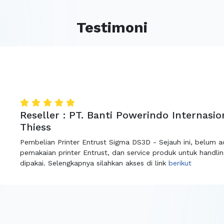
Testimoni
Reseller : CV. Artha Fanca Utama, End u
Pembelian Printer Entrust CR805 - Hasilnya lebih tajam dan 
fiturnya lumayan mudah untuk digunakan, dan untuk hargany
Selengkapnya silahkan akses di link
berikut