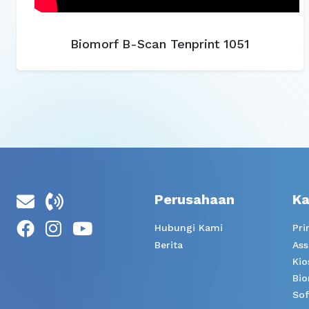
Biomorf B-Scan Tenprint 1051
Perusahaan
Ka
Hubungi Kami
Pri
Berita
Ass
Kio
Bio
Sof