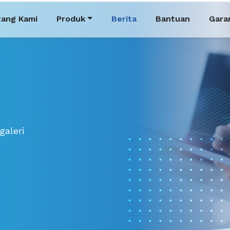
tang Kami
Produk
Berita
Bantuan
Gara
galeri