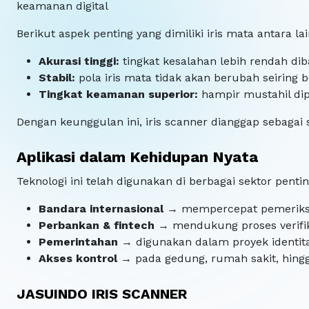
keamanan digital
Berikut aspek penting yang dimiliki iris mata antara la
Akurasi tinggi:
tingkat kesalahan lebih rendah diba
Stabil:
pola iris mata tidak akan berubah seiring 
Tingkat keamanan superior:
hampir mustahil dip
Dengan keunggulan ini, iris scanner dianggap sebagai 
Aplikasi dalam Kehidupan Nyata
Teknologi ini telah digunakan di berbagai sektor penting
Bandara internasional
→ mempercepat pemeriksa
Perbankan & fintech
→ mendukung proses verifika
Pemerintahan
→ digunakan dalam proyek identita
Akses kontrol
→ pada gedung, rumah sakit, hing
JASUINDO IRIS SCANNER