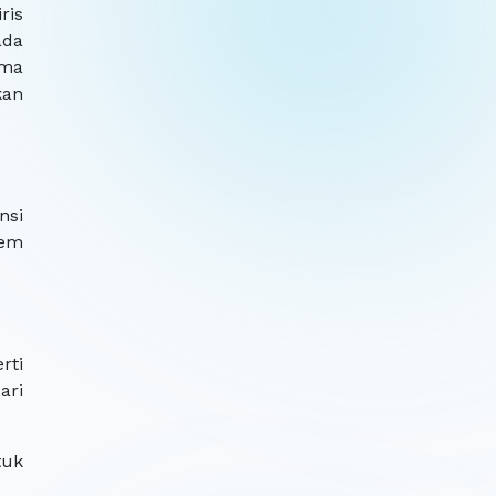
ris
ada
rma
kan
nsi
tem
rti
ari
tuk